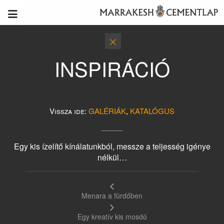
INSPIRÁCIÓ
Vissza ide:
GALÉRIÁK
,
KATALÓGUS
Egy kis ízelítő kínálatunkból, messze a teljesség igénye
nélkül…
Menara a fürdőben
Egy kreatív kis mosdó