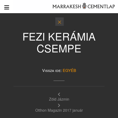
FEZI KERÁMIA
CSEMPE
Vissza ide:
EGYÉB
Zöld Jázmin
Otthon Magazin 2017 január