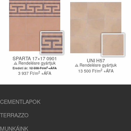
SPARTA 17×17 0901
UNI H57
Rendelésre gyártjuk
Rendelésre gyártjuk
2
Eredeti ár:
12 598
Ft/m
+ÁFA
2
13 500
Ft/m
+ÁFA
2
3 937
Ft/m
+ÁFA
CEMENTLAPOK
TERRAZZO
MUNKÁINK