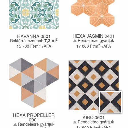
HEXA JASMIN 0401
HAVANNA 0501
2
7,3
m
Rendelésre gyártjuk
Raktárról azonnal:
2
2
15 700
Ft/m
+ÁFA
17 000
Ft/m
+ÁFA
HEXA PROPELLER
KIBO 0601
0901
Rendelésre gyártjuk
Rendelésre gyártjuk
2
14 900
Ft/m
+ÁFA