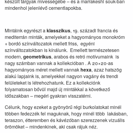
készült tárgyak mívességébe – és a marrakeshi souk-ban
mindenhol jelenlévő cementlapokba.
Mintáink egyrészt a
klasszikus
, 19. századi francia és
mediterrán minták, amelyeket a hagyományos monokróm
+ bordó színváltozatok mellett friss, egyéni
színváltozatokban is kínálunk. Emellett természetesen
modern,
geometrikus
, arabos és retró motívumaink is
nagy számban vannak a kollekcióban . A 20×20-as
hagyományos méret mellett vannak
hexa
, azaz hatszög
alakú lapjaink is, amelyekkel nagyon vagány és trendi
felületeket is létrehozhatunk. Ez a kollekciónk
folyamatosan bővül majd új mintákkal a következő
időszakban – megéri gyakran visszatérni.
Célunk, hogy ezeket a gyönyörű régi burkolatokat minél
többen fedezzék fel maguknak, hogy minél több lakásban,
teraszon, étteremben és kávézóban szerezzenek vizuális
örömöket – mindenkinek, aki csak rájuk néz.