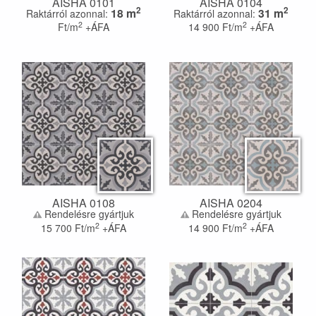
AISHA 0101
AISHA 0104
2
2
18
m
31
m
Raktárról azonnal:
Raktárról azonnal:
2
2
Ft/m
+ÁFA
14 900
Ft/m
+ÁFA
AISHA 0108
AISHA 0204
Rendelésre gyártjuk
Rendelésre gyártjuk
2
2
15 700
Ft/m
+ÁFA
14 900
Ft/m
+ÁFA