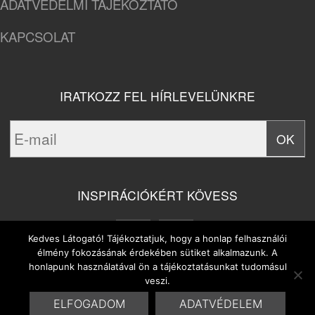
ADATVÉDELMI TÁJÉKOZTATÓ
KAPCSOLAT
IRATKOZZ FEL HÍRLEVELÜNKRE
INSPIRÁCIÓKÉRT KÖVESS
Kedves Látogató! Tájékoztatjuk, hogy a honlap felhasználói
élmény fokozásának érdekében sütiket alkalmazunk. A
honlapunk használatával ön a tájékoztatásunkat tudomásul
veszi.
ELFOGADOM
ADATVÉDELEM
© 2014 Marrakesh Bt. | Design & Site by
HYDROGENE