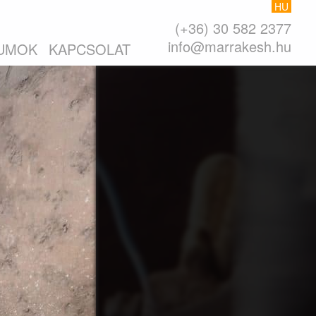
HU
(+36) 30 582 2377
info@marrakesh.hu
UMOK
KAPCSOLAT