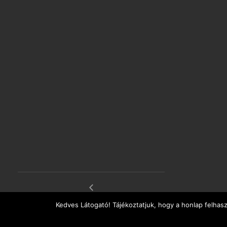
átrium eső után
Kedves Látogató! Tájékoztatjuk, hogy a honlap felhas
Salamanca főúri környezetben