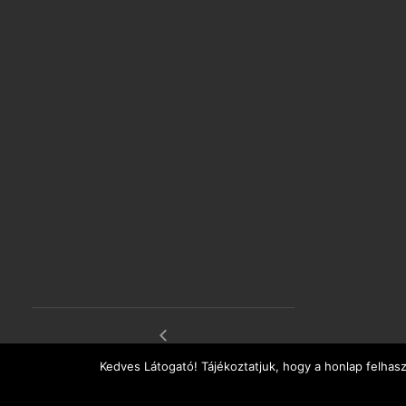
LEILA Ágnes konyhájÁBAN
Kedves Látogató! Tájékoztatjuk, hogy a honlap felhas
Fatima az előszobában