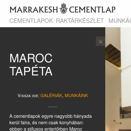
CEMENTLAPOK
RAKTÁRKÉSZLET
MUNKÁ
MAROC
TAPÉTA
Vissza ide:
GALÉRIÁK
,
MUNKÁINK
A cementlapok egyre nagyobb hányada
kerül falra, és nem csak konyhában:
ebben a stílusos enteriőrben Maroc