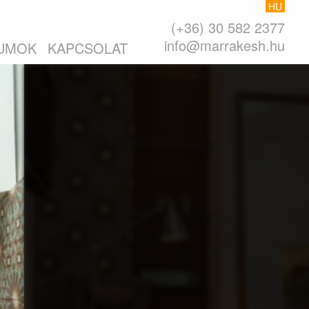
HU
(+36) 30 582 2377
info@marrakesh.hu
UMOK
KAPCSOLAT