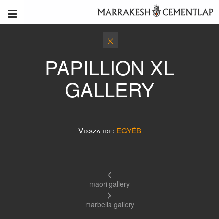
PAPILLION XL
GALLERY
Vissza ide:
EGYÉB
maori gallery
marbella gallery