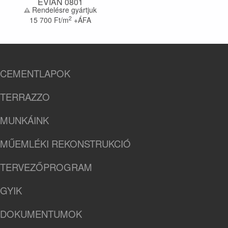
EVIAN 0801
Rendelésre gyártjuk
2
15 700
Ft/m
+ÁFA
CEMENTLAPOK
TERRAZZO
MUNKÁINK
MŰEMLÉKI REKONSTRUKCIÓ
TERVEZŐPROGRAM
GYIK
DOKUMENTUMOK