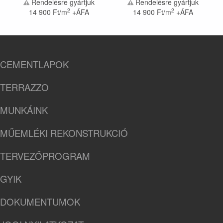
Rendelésre gyártjuk
Rendelésre gyártjuk
2
2
14 900
Ft/m
+ÁFA
14 900
Ft/m
+ÁFA
CEMENTLAPOK
TERRAZZO
MUNKÁINK
MŰEMLÉKI REKONSTRUKCIÓ
TERVEZŐPROGRAM
GYIK
DOKUMENTUMOK