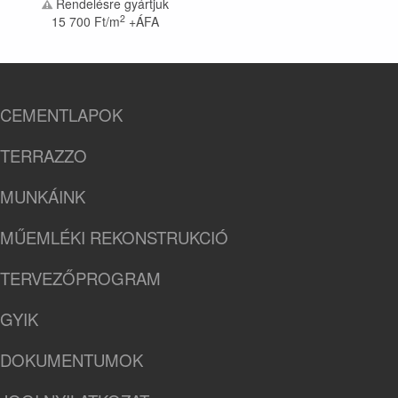
Rendelésre gyártjuk
2
15 700
Ft/m
+ÁFA
CEMENTLAPOK
TERRAZZO
MUNKÁINK
MŰEMLÉKI REKONSTRUKCIÓ
TERVEZŐPROGRAM
GYIK
DOKUMENTUMOK