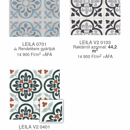
LEILA V2 0103
LEILA 0701
44,2
Raktárról azonnal:
Rendelésre gyártjuk
2
m
2
14 900
Ft/m
+ÁFA
2
14 900
Ft/m
+ÁFA
LEILA V2 0401