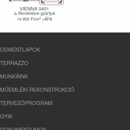
VIENNA 0401
Rendelésre gyártjuk
2
14 900
Ft/m
+ÁFA
CEMENTLAPOK
TERRAZZO
MUNKÁINK
MŰEMLÉKI REKONSTRUKCIÓ
TERVEZŐPROGRAM
GYIK
DOKUMENTUMOK