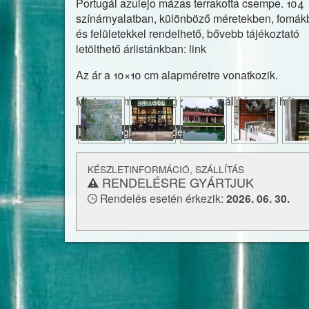
Portugál azulejo mázas terrakotta csempe. 104
színárnyalatban, különböző méretekben, fomá
és felületekkel rendelhető, bővebb tájékoztató
letölthető árlistánkban: link
Az ár a 10×10 cm alapméretre vonatkozik.
Minimum mennyiség 3 m2 / szállítás: 5-6 hét.
Hogyan foglaljam/rendeljem meg
KÉSZLETINFORMÁCIÓ, SZÁLLÍTÁS
RENDELÉSRE GYÁRTJUK
Rendelés esetén érkezik:
2026. 06. 30.