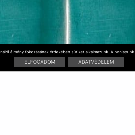
ználói élmény fokozásának érdekében sütiket alkalmazunk. A honlapunk 
ELFOGADOM
ADATVÉDELEM
SZÍNVARIÁCÓK
HASONLÓ TERMÉKEK
No related posts.