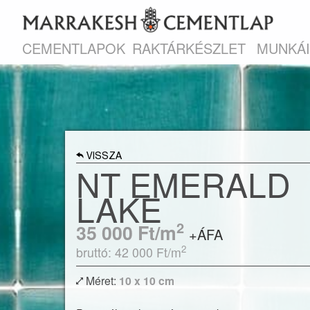
CEMENTLAPOK
RAKTÁRKÉSZLET
MUNKÁ
VISSZA
NT EMERALD
LAKE
2
35 000
Ft/m
+ÁFA
2
bruttó: 42 000
Ft/m
Méret:
10 x 10 cm