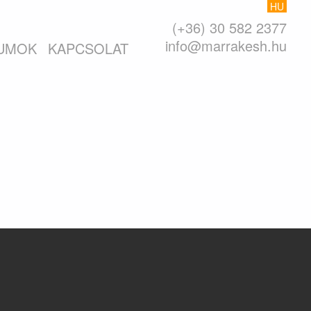
HU
(+36) 30 582 2377
info@marrakesh.hu
UMOK
KAPCSOLAT