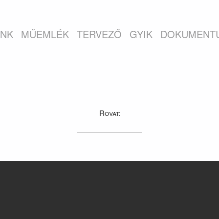
INK
MŰEMLÉK
TERVEZŐ
GYIK
DOKUMENT
Rovat: