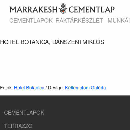
CEMENTLAPOK
RAKTÁRKÉSZLET
MUNKÁ
HOTEL BOTANICA, DÁNSZENTMIKLÓS
Fotók:
Hotel Botanica
/ Design:
Kéttemplom Galéria
CEMENTLAPOK
TERRAZZO