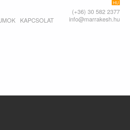
HU
(+36) 30 582 2377
info@marrakesh.hu
UMOK
KAPCSOLAT