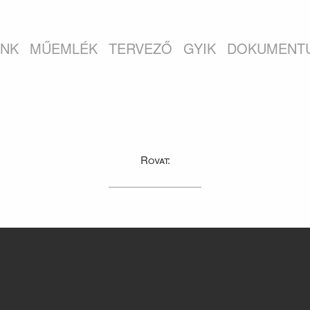
INK
MŰEMLÉK
TERVEZŐ
GYIK
DOKUMENT
Rovat: