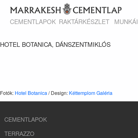
CEMENTLAPOK
RAKTÁRKÉSZLET
MUNKÁ
HOTEL BOTANICA, DÁNSZENTMIKLÓS
Fotók:
Hotel Botanica
/ Design:
Kéttemplom Galéria
CEMENTLAPOK
TERRAZZO