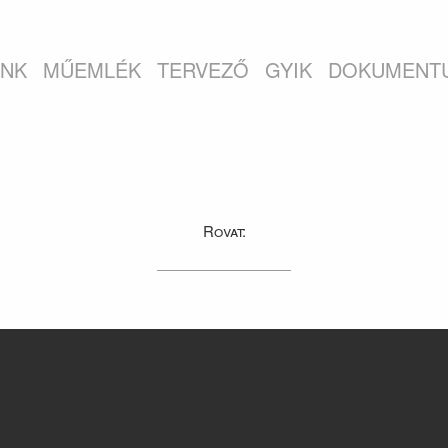
INK
MŰEMLÉK
TERVEZŐ
GYIK
DOKUMENT
Rovat: