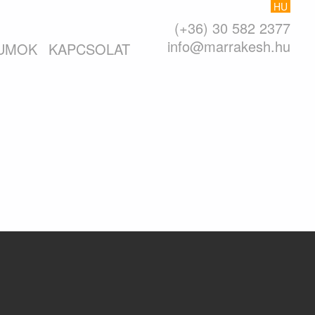
HU
(+36) 30 582 2377
info@marrakesh.hu
UMOK
KAPCSOLAT