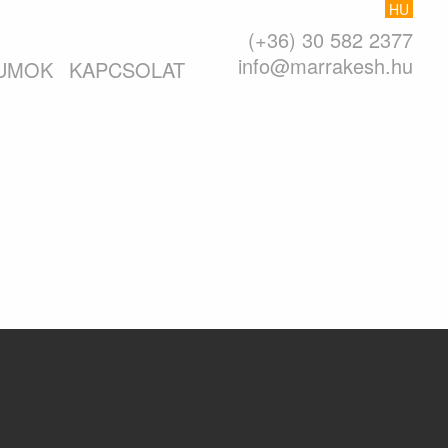
HU
(+36) 30 582 2377
info@marrakesh.hu
UMOK
KAPCSOLAT