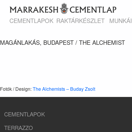
CEMENTLAPOK
RAKTÁRKÉSZLET
MUNKÁ
MAGÁNLAKÁS, BUDAPEST / THE ALCHEMIST
Fotók / Design:
The Alchemists – Buday Zsolt
CEMENTLAPOK
TERRAZZO