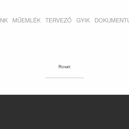
INK
MŰEMLÉK
TERVEZŐ
GYIK
DOKUMENT
Rovat: