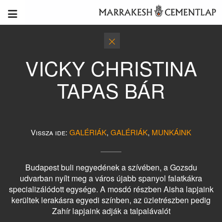
VICKY CHRISTINA
TAPAS BÁR
Vissza ide:
GALÉRIÁK
,
GALÉRIÁK
,
MUNKÁINK
Budapest buli negyedének a szívében, a Gozsdu
udvarban nyílt meg a város újabb spanyol falatkákra
specializálódott egysége. A mosdó részben Aisha lapjaink
kerültek lerakásra egyedi színben, az üzletrészben pedig
Zahír lapjaink adják a talpalávalót