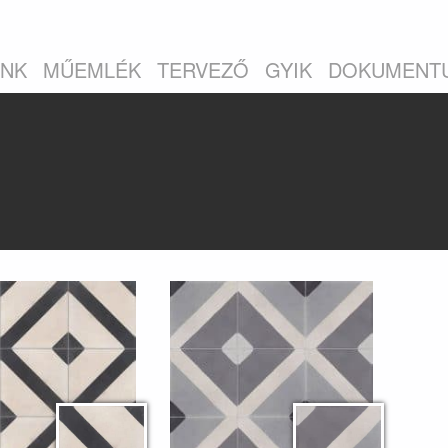
INK
MŰEMLÉK
TERVEZŐ
GYIK
DOKUMENT