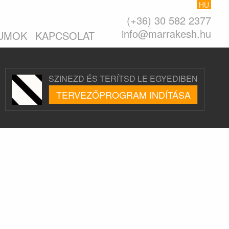
HU
(+36) 30 582 2377
info@marrakesh.hu
UMOK
KAPCSOLAT
SZINEZD ÉS TERÍTSD LE EGYEDIBEN
TERVEZŐPROGRAM INDÍTÁSA