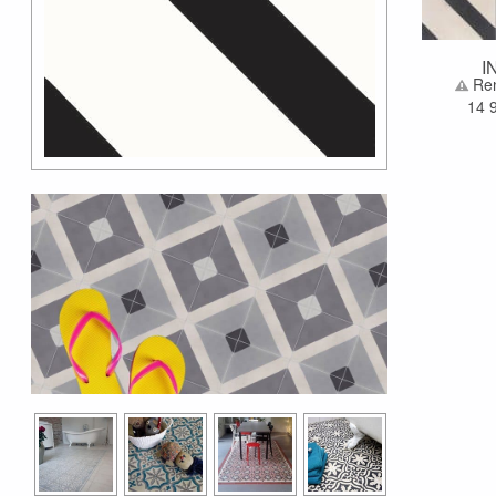
I
Ren
14 