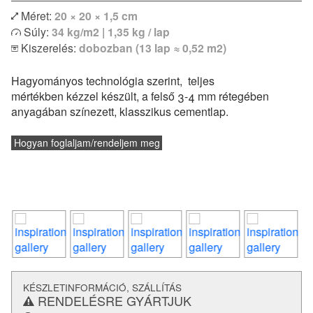
Méret:
20 × 20 × 1,5 cm
Egyszínű vagy bordűr lapokkal kombinálva izgalmas
Súly:
34 kg/m2 | 1,35 kg / lap
egyedi kombinációk is megvalósíthatóak. Modern lakások
Kiszerelés:
dobozban (13 lap ≈ 0,52 m2)
vagy klasszikus polgári otthonok hidegburkolataként
egyaránt remekül felhasználható. Padlófűtéssel
Hagyományos technológia szerint, teljes
kombinálható, de konyhapultokhoz vagy fürdőszobák
mértékben kézzel készült, a felső 3-4 mm rétegében
falburkolatként is alkalmazható.
anyagában színezett, klasszikus cementlap.
és a
lerakásról
Vásárlás előtt feltétlenül tájékozódj a
technikai paraméterekről.
Hogyan foglaljam/rendeljem meg
KÉSZLETINFORMÁCIÓ, SZÁLLÍTÁS
RENDELÉSRE GYÁRTJUK