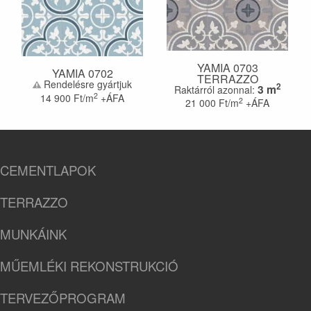
YAMIA 0703
YAMIA 0702
TERRAZZO
Rendelésre gyártjuk
2
3
m
Raktárról azonnal:
2
14 900
Ft/m
+ÁFA
2
21 000
Ft/m
+ÁFA
CEMENTLAPOK
TERRAZZO
MUNKÁINK
MŰEMLÉKI REKONSTRUKCIÓ
TERVEZŐPROGRAM