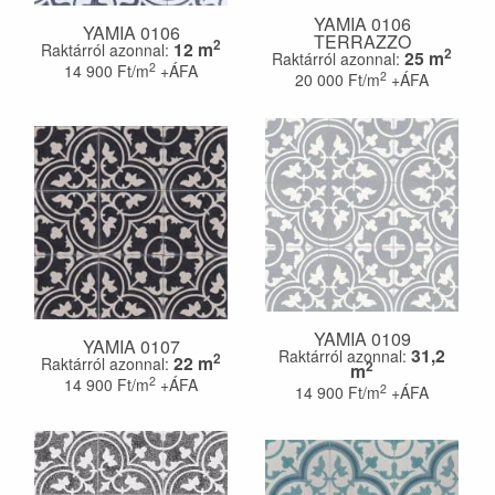
YAMIA 0106
YAMIA 0106
TERRAZZO
2
12
m
Raktárról azonnal:
2
25
m
Raktárról azonnal:
2
14 900
Ft/m
+ÁFA
2
20 000
Ft/m
+ÁFA
YAMIA 0109
YAMIA 0107
31,2
Raktárról azonnal:
2
22
m
Raktárról azonnal:
2
m
2
14 900
Ft/m
+ÁFA
2
14 900
Ft/m
+ÁFA