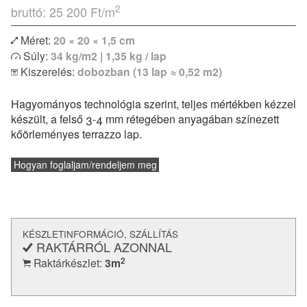
2
bruttó: 25 200
Ft/m
Méret:
20 × 20 × 1,5 cm
Súly:
34 kg/m2 | 1,35 kg / lap
Kiszerelés:
dobozban (13 lap ≈ 0,52 m2)
Hagyományos technológia szerint, teljes mértékben kézzel
készült, a felső 3-4 mm rétegében anyagában színezett
kőörleményes terrazzo lap.
Hogyan foglaljam/rendeljem meg
KÉSZLETINFORMÁCIÓ, SZÁLLÍTÁS
RAKTÁRRÓL AZONNAL
2
Raktárkészlet:
3
m