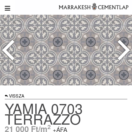
VISSZA
YAMIA 0703
TERRAZZO
2
21 000
Ft/m
+ÁFA