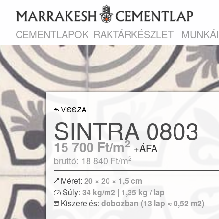
CEMENTLAPOK
RAKTÁRKÉSZLET
MUNKÁ
VISSZA
SINTRA 0803
2
15 700
Ft/m
+ÁFA
2
bruttó: 18 840
Ft/m
Méret:
20 × 20 × 1,5 cm
Egyszínű vagy bordűr lapokkal kombin
Súly:
34 kg/m2 | 1,35 kg / lap
izgalmas egyedi kombinációk is megvalósítha
Kiszerelés:
dobozban (13 lap ≈ 0,52 m2)
Modern lakások vagy klasszikus polgári ott
hidegburkolataként egyaránt re