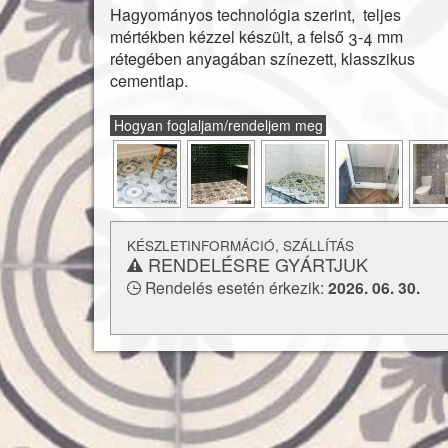
Hagyományos technológia szerint, teljes
felhasználható. Padlófűtéssel kombinálhat
mértékben kézzel készült, a felső 3-4 mm
konyhapultokhoz vagy fürdőszobák falburkola
rétegében anyagában színezett, klasszikus
is alkalmaz
cementlap.
és a
lerakásról
Vásárlás előtt feltétlenül tájékoz
technikai paramétere
Hogyan foglaljam/rendeljem meg
KÉSZLETINFORMÁCIÓ, SZÁLLÍTÁS
RENDELÉSRE GYÁRTJUK
Rendelés esetén érkezik:
2026. 06. 30.