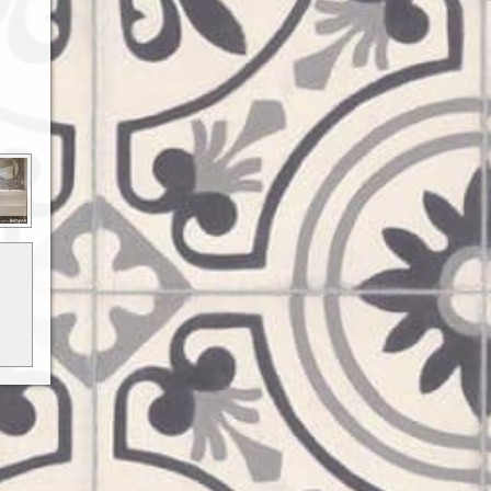
ó, de
tként
ható.
ódj a
kről.