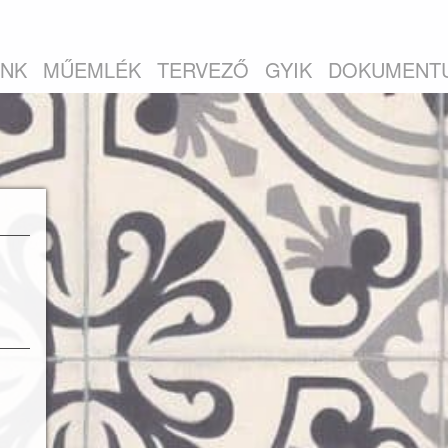
INK
MŰEMLÉK
TERVEZŐ
GYIK
DOKUMENT
álva
tóak.
honok
mekül