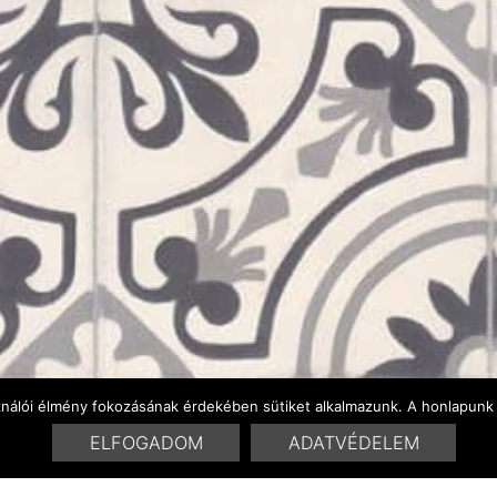
ználói élmény fokozásának érdekében sütiket alkalmazunk. A honlapunk 
ELFOGADOM
ADATVÉDELEM