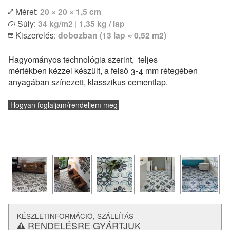
Méret:
20 × 20 × 1,5 cm
Egyszínű vagy bordűr lapokkal kombinálva izgalmas
Súly:
34 kg/m2 | 1,35 kg / lap
egyedi kombinációk is megvalósíthatóak. Modern lakások
Kiszerelés:
dobozban (13 lap ≈ 0,52 m2)
vagy klasszikus polgári otthonok hidegburkolataként
egyaránt remekül felhasználható. Padlófűtéssel
Hagyományos technológia szerint, teljes
kombinálható, de konyhapultokhoz vagy fürdőszobák
mértékben kézzel készült, a felső 3-4 mm rétegében
falburkolatként is alkalmazható.
anyagában színezett, klasszikus cementlap.
és a
lerakásról
Vásárlás előtt feltétlenül tájékozódj a
technikai paraméterekről.
Hogyan foglaljam/rendeljem meg
KÉSZLETINFORMÁCIÓ, SZÁLLÍTÁS
RENDELÉSRE GYÁRTJUK