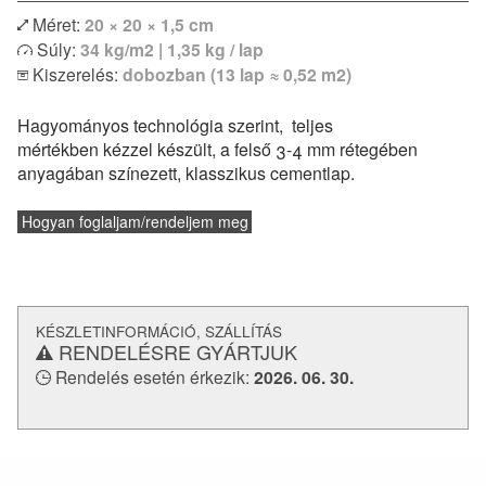
Méret:
20 × 20 × 1,5 cm
Egyszínű vagy bordűr lapokkal kombinálva izgalmas
Súly:
34 kg/m2 | 1,35 kg / lap
egyedi kombinációk is megvalósíthatóak. Modern lakások
Kiszerelés:
dobozban (13 lap ≈ 0,52 m2)
vagy klasszikus polgári otthonok hidegburkolataként
egyaránt remekül felhasználható. Padlófűtéssel
Hagyományos technológia szerint, teljes
kombinálható, de konyhapultokhoz vagy fürdőszobák
mértékben kézzel készült, a felső 3-4 mm rétegében
falburkolatként is alkalmazható.
anyagában színezett, klasszikus cementlap.
és a
lerakásról
Vásárlás előtt feltétlenül tájékozódj a
technikai paraméterekről.
Hogyan foglaljam/rendeljem meg
KÉSZLETINFORMÁCIÓ, SZÁLLÍTÁS
RENDELÉSRE GYÁRTJUK
Rendelés esetén érkezik:
2026. 06. 30.