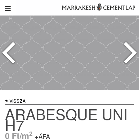
VISSZA
ARABESQUE UNI
H7
2
0
Ft/m
+ÁFA