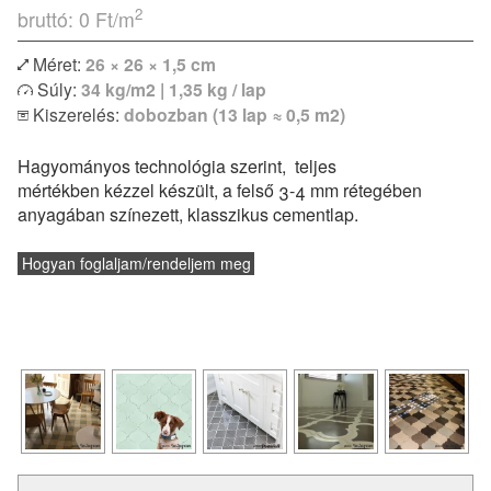
2
bruttó: 0
Ft/m
Méret:
26 × 26 × 1,5 cm
Egyszínű vagy bordűr lapokkal kombinálva izgalmas
Súly:
34 kg/m2 | 1,35 kg / lap
egyedi kombinációk is megvalósíthatóak. Modern lakások
Kiszerelés:
dobozban (13 lap ≈ 0,5 m2)
vagy klasszikus polgári otthonok hidegburkolataként
egyaránt remekül felhasználható. Padlófűtéssel
Hagyományos technológia szerint, teljes
kombinálható, de konyhapultokhoz vagy fürdőszobák
mértékben kézzel készült, a felső 3-4 mm rétegében
falburkolatként is alkalmazható.
anyagában színezett, klasszikus cementlap.
és a
lerakásról
Vásárlás előtt feltétlenül tájékozódj a
technikai paraméterekről.
Hogyan foglaljam/rendeljem meg