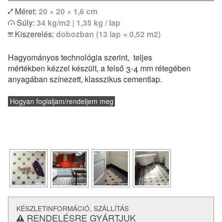
Méret:
20 × 20 × 1,6 cm
Egyszínű vagy bordűr lapokkal kombinálva izgalmas
Súly:
34 kg/m2 | 1,35 kg / lap
egyedi kombinációk is megvalósíthatóak. Modern lakások
Kiszerelés:
dobozban (13 lap ≈ 0,52 m2)
vagy klasszikus polgári otthonok hidegburkolataként
egyaránt remekül felhasználható. Padlófűtéssel
Hagyományos technológia szerint, teljes
kombinálható, de konyhapultokhoz vagy fürdőszobák
mértékben kézzel készült, a felső 3-4 mm rétegében
falburkolatként is alkalmazható.
anyagában színezett, klasszikus cementlap.
és a
lerakásról
Vásárlás előtt feltétlenül tájékozódj a
technikai paraméterekről.
Hogyan foglaljam/rendeljem meg
KÉSZLETINFORMÁCIÓ, SZÁLLÍTÁS
RENDELÉSRE GYÁRTJUK