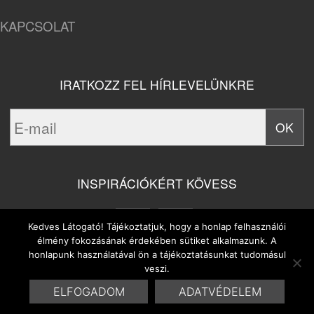
KAPCSOLAT
IRATKOZZ FEL HÍRLEVELÜNKRE
INSPIRÁCIÓKÉRT KÖVESS
Kedves Látogató! Tájékoztatjuk, hogy a honlap felhasználói
élmény fokozásának érdekében sütiket alkalmazunk. A
honlapunk használatával ön a tájékoztatásunkat tudomásul
veszi.
ELFOGADOM
ADATVÉDELEM
© 2014 Marrakesh Bt. | Design & Site by
HYDROGENE