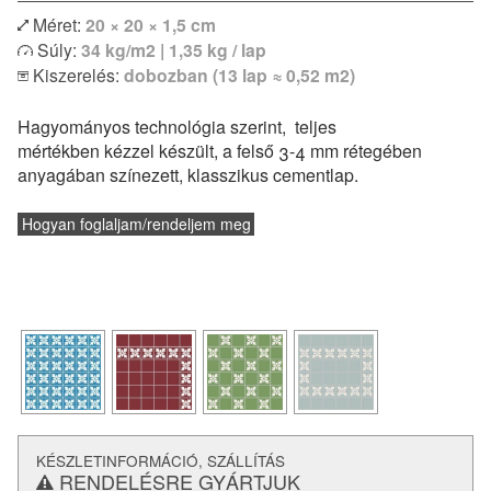
Méret:
20 × 20 × 1,5 cm
Egyszínű vagy bordűr lapokkal kombinálva izgalmas
Súly:
34 kg/m2 | 1,35 kg / lap
egyedi kombinációk is megvalósíthatóak. Modern lakások
Kiszerelés:
dobozban (13 lap ≈ 0,52 m2)
vagy klasszikus polgári otthonok hidegburkolataként
egyaránt remekül felhasználható. Padlófűtéssel
Hagyományos technológia szerint, teljes
kombinálható, de konyhapultokhoz vagy fürdőszobák
mértékben kézzel készült, a felső 3-4 mm rétegében
falburkolatként is alkalmazható.
anyagában színezett, klasszikus cementlap.
és a
lerakásról
Vásárlás előtt feltétlenül tájékozódj a
technikai paraméterekről.
Hogyan foglaljam/rendeljem meg
KÉSZLETINFORMÁCIÓ, SZÁLLÍTÁS
RENDELÉSRE GYÁRTJUK