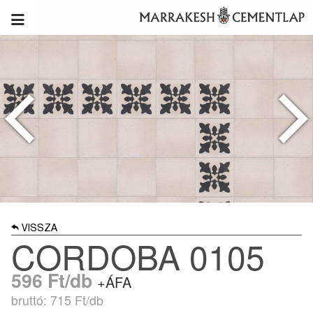
VISSZA
CORDOBA 0105
596
Ft/db
+ÁFA
bruttó: 715
Ft/db