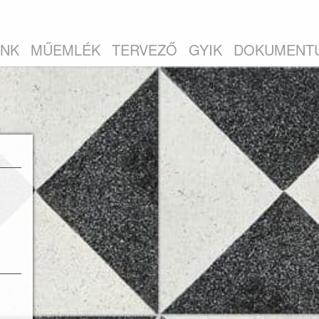
INK
MŰEMLÉK
TERVEZŐ
GYIK
DOKUMENT