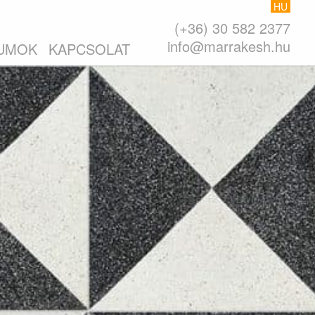
HU
(+36) 30 582 2377
info@marrakesh.hu
UMOK
KAPCSOLAT