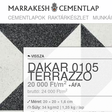
CEMENTLAPOK
RAKTÁRKÉSZLET
MUNKÁ
VISSZA
DAKAR 0105
TERRAZZO
2
20 000
Ft/m
+ÁFA
2
bruttó: 24 000
Ft/m
Méret:
20 × 20 × 1,6 cm
Súly:
34 kg/m2 | 1,35 kg / lap