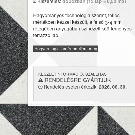
Kiszerelés:
dobozban (13 lap ≈ 0,52 m2)
Hagyományos technológia szerint, teljes
mértékben kézzel készült, a felső 3-4 mm
rétegében anyagában színezett kőörleményes
terrazzo lap.
Hogyan foglaljam/rendeljem meg
KÉSZLETINFORMÁCIÓ, SZÁLLÍTÁS
RENDELÉSRE GYÁRTJUK
Rendelés esetén érkezik:
2026. 06. 30.