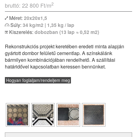
2
bruttó: 22 800
Ft/m
Méret:
20x20x1,5
Egyszínű vagy bordűr lapokkal kombinálva izgalmas
Súly:
34 kg/m2 | 1,35 kg / lap
egyedi kombinációk is megvalósíthatóak. Modern lakások
Kiszerelés:
dobozban (13 lap ≈ 0,52 m2)
vagy klasszikus polgári otthonok hidegburkolataként
egyaránt remekül felhasználható. Padlófűtéssel
Rekonstrukciós projekt keretében eredeti minta alapján
kombinálható, de konyhapultokhoz vagy fürdőszobák
gyártott dombor felületű cementlap. A színskálánk
falburkolatként is alkalmazható.
bármilyen kombinációjában rendelhető. A szállítási
és a
lerakásról
Vásárlás előtt feltétlenül tájékozódj a
határidővel kapcsolatban keressen bennünket.
technikai paraméterekről.
Hogyan foglaljam/rendeljem meg