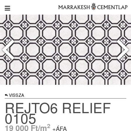
VISSZA
REJTO6 RELIEF
0105
2
19 000
Ft/m
+ÁFA