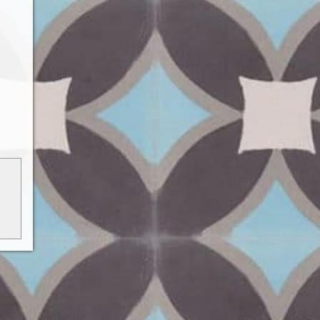
ó, de
tként
ható.
ódj a
kről.