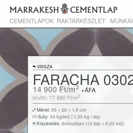
CEMENTLAPOK
RAKTÁRKÉSZLET
MUNKÁ
VISSZA
FARACHA 030
2
14 900
Ft/m
+ÁFA
2
bruttó: 17 880
Ft/m
Méret:
20 × 20 × 1,5 cm
Egyszínű vagy bordűr lapokkal kombin
Súly:
34 kg/m2 | 1,35 kg / lap
izgalmas egyedi kombinációk is megvalósítha
Kiszerelés:
dobozban (13 lap ≈ 0,52 m2)
Modern lakások vagy klasszikus polgári ott
hidegburkolataként egyaránt re