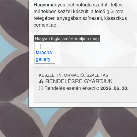
Hagyományos technológia szerint, teljes
felhasználható. Padlófűtéssel kombinálhat
mértékben kézzel készült, a felső 3-4 mm
konyhapultokhoz vagy fürdőszobák falburkola
rétegében anyagában színezett, klasszikus
is alkalmaz
cementlap.
és a
lerakásról
Vásárlás előtt feltétlenül tájékoz
technikai paramétere
Hogyan foglaljam/rendeljem meg
KÉSZLETINFORMÁCIÓ, SZÁLLÍTÁS
RENDELÉSRE GYÁRTJUK
Rendelés esetén érkezik:
2026. 06. 30.