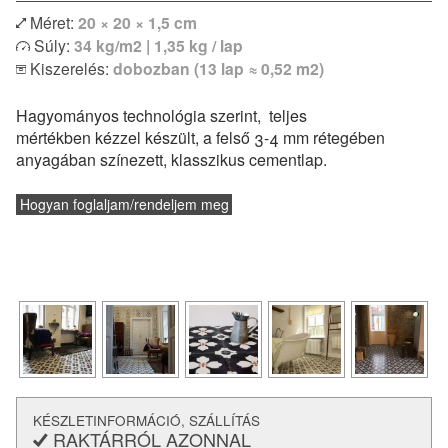
Méret:
20 × 20 × 1,5 cm
Egyszínű vagy bordűr lapokkal kombinálva izgalmas
Súly:
34 kg/m2 | 1,35 kg / lap
egyedi kombinációk is megvalósíthatóak. Modern lakások
Kiszerelés:
dobozban (13 lap ≈ 0,52 m2)
vagy klasszikus polgári otthonok hidegburkolataként
egyaránt remekül felhasználható. Padlófűtéssel
Hagyományos technológia szerint, teljes
kombinálható, de konyhapultokhoz vagy fürdőszobák
mértékben kézzel készült, a felső 3-4 mm rétegében
falburkolatként is alkalmazható.
anyagában színezett, klasszikus cementlap.
és a
lerakásról
Vásárlás előtt feltétlenül tájékozódj a
technikai paraméterekről.
Hogyan foglaljam/rendeljem meg
KÉSZLETINFORMÁCIÓ, SZÁLLÍTÁS
RAKTÁRRÓL AZONNAL