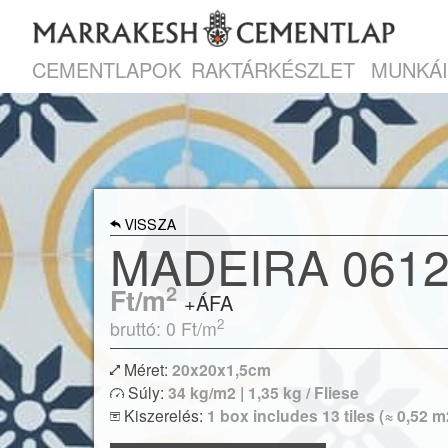
CEMENTLAPOK
RAKTÁRKÉSZLET
MUNKÁ
VISSZA
MADEIRA 061
2
Ft/m
+ÁFA
2
bruttó: 0
Ft/m
Méret:
20x20x1,5cm
Egyszínű vagy bordűr lapokkal kombin
Súly:
34 kg/m2 | 1,35 kg / Fliese
izgalmas egyedi kombinációk is megvalósítha
Kiszerelés:
1 box includes 13 tiles (≈ 0,52 m
Modern lakások vagy klasszikus polgári ott
hidegburkolataként egyaránt re