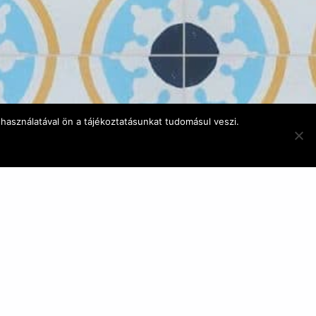
használatával ön a tájékoztatásunkat tudomásul veszi.