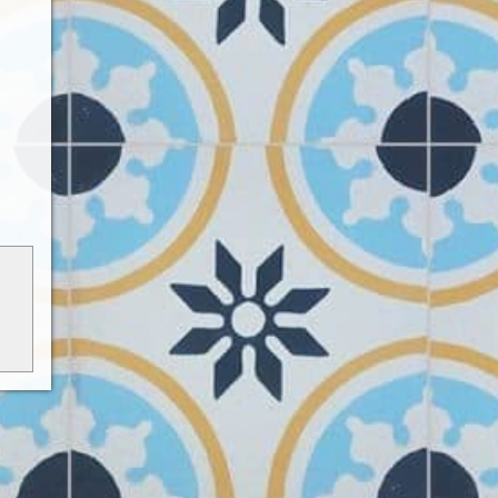
ó, de
tként
ható.
ódj a
kről.