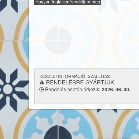
Hogyan foglaljam/rendeljem meg
felhasználható. Padlófűtéssel kombinálhat
konyhapultokhoz vagy fürdőszobák falburkola
is alkalmaz
és a
lerakásról
Vásárlás előtt feltétlenül tájékoz
technikai paramétere
KÉSZLETINFORMÁCIÓ, SZÁLLÍTÁS
RENDELÉSRE GYÁRTJUK
Rendelés esetén érkezik:
2026. 06. 30.