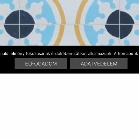
ználói élmény fokozásának érdekében sütiket alkalmazunk. A honlapunk 
ELFOGADOM
ADATVÉDELEM
SZÍNVARIÁCÓK
HASONLÓ TERMÉKEK
No related posts.