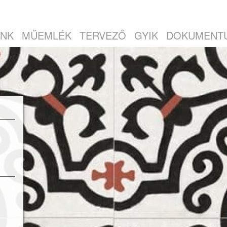
INK
MŰEMLÉK
TERVEZŐ
GYIK
DOKUMENT
álva
tóak.
honok
mekül