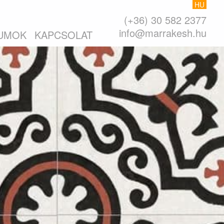
HU
(+36) 30 582 2377
info@marrakesh.hu
UMOK
KAPCSOLAT