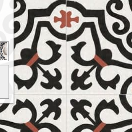
ó, de
tként
ható.
ódj a
kről.