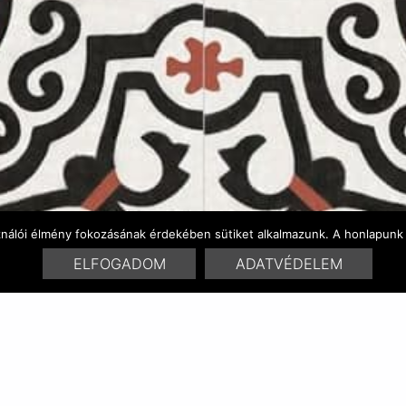
ználói élmény fokozásának érdekében sütiket alkalmazunk. A honlapunk 
ELFOGADOM
ADATVÉDELEM
SZÍNVARIÁCÓK
HASONLÓ TERMÉKEK