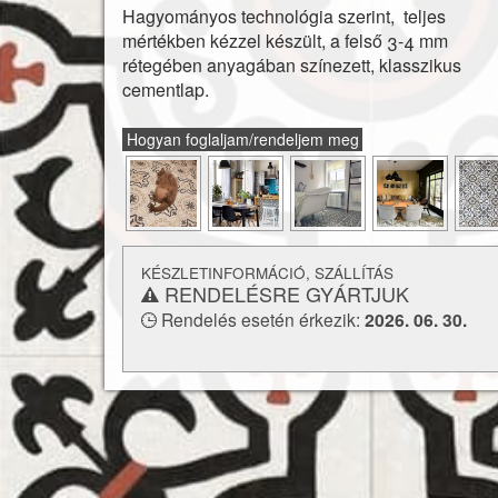
Hagyományos technológia szerint, teljes
felhasználható. Padlófűtéssel kombinálhat
mértékben kézzel készült, a felső 3-4 mm
konyhapultokhoz vagy fürdőszobák falburkola
rétegében anyagában színezett, klasszikus
is alkalmaz
cementlap.
és a
lerakásról
Vásárlás előtt feltétlenül tájékoz
technikai paramétere
Hogyan foglaljam/rendeljem meg
KÉSZLETINFORMÁCIÓ, SZÁLLÍTÁS
RENDELÉSRE GYÁRTJUK
Rendelés esetén érkezik:
2026. 06. 30.