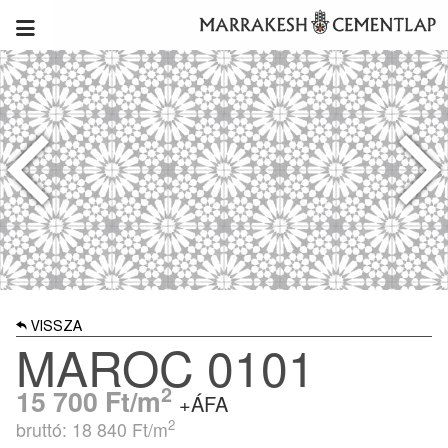
VISSZA
MAROC 0101
2
15 700
Ft/m
+ÁFA
2
bruttó: 18 840
Ft/m