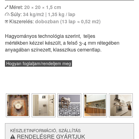
Méret:
20 × 20 × 1,5 cm
Egyszínű vagy bordűr lapokkal kombinálva izgalmas
Súly:
34 kg/m2 | 1,35 kg / lap
egyedi kombinációk is megvalósíthatóak. Modern lakások
Kiszerelés:
dobozban (13 lap ≈ 0,52 m2)
vagy klasszikus polgári otthonok hidegburkolataként
egyaránt remekül felhasználható. Padlófűtéssel
Hagyományos technológia szerint, teljes
kombinálható, de konyhapultokhoz vagy fürdőszobák
mértékben kézzel készült, a felső 3-4 mm rétegében
falburkolatként is alkalmazható.
anyagában színezett, klasszikus cementlap.
és a
lerakásról
Vásárlás előtt feltétlenül tájékozódj a
technikai paraméterekről.
Hogyan foglaljam/rendeljem meg
KÉSZLETINFORMÁCIÓ, SZÁLLÍTÁS
RENDELÉSRE GYÁRTJUK