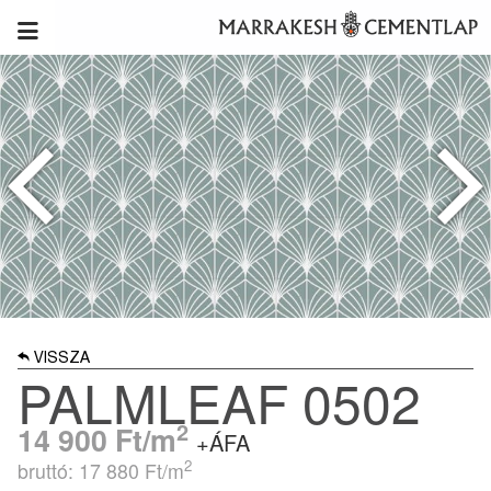
VISSZA
PALMLEAF 0502
2
14 900
Ft/m
+ÁFA
2
bruttó: 17 880
Ft/m