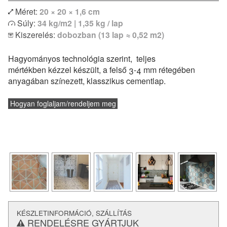
Méret:
20 × 20 × 1,6 cm
Egyszínű vagy bordűr lapokkal kombinálva izgalmas
Súly:
34 kg/m2 | 1,35 kg / lap
egyedi kombinációk is megvalósíthatóak. Modern lakások
Kiszerelés:
dobozban (13 lap ≈ 0,52 m2)
vagy klasszikus polgári otthonok hidegburkolataként
egyaránt remekül felhasználható. Padlófűtéssel
Hagyományos technológia szerint, teljes
kombinálható, de konyhapultokhoz vagy fürdőszobák
mértékben kézzel készült, a felső 3-4 mm rétegében
falburkolatként is alkalmazható.
anyagában színezett, klasszikus cementlap.
és a
lerakásról
Vásárlás előtt feltétlenül tájékozódj a
technikai paraméterekről.
Hogyan foglaljam/rendeljem meg
KÉSZLETINFORMÁCIÓ, SZÁLLÍTÁS
RENDELÉSRE GYÁRTJUK