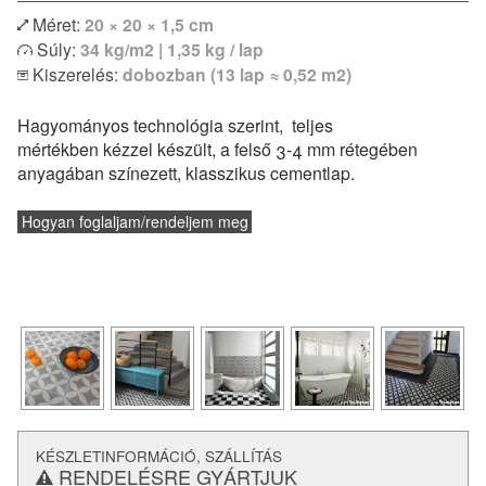
Méret:
20 × 20 × 1,5 cm
Egyszínű vagy bordűr lapokkal kombinálva izgalmas
Súly:
34 kg/m2 | 1,35 kg / lap
egyedi kombinációk is megvalósíthatóak. Modern lakások
Kiszerelés:
dobozban (13 lap ≈ 0,52 m2)
vagy klasszikus polgári otthonok hidegburkolataként
egyaránt remekül felhasználható. Padlófűtéssel
Hagyományos technológia szerint, teljes
kombinálható, de konyhapultokhoz vagy fürdőszobák
mértékben kézzel készült, a felső 3-4 mm rétegében
falburkolatként is alkalmazható.
anyagában színezett, klasszikus cementlap.
és a
lerakásról
Vásárlás előtt feltétlenül tájékozódj a
technikai paraméterekről.
Hogyan foglaljam/rendeljem meg
KÉSZLETINFORMÁCIÓ, SZÁLLÍTÁS
RENDELÉSRE GYÁRTJUK