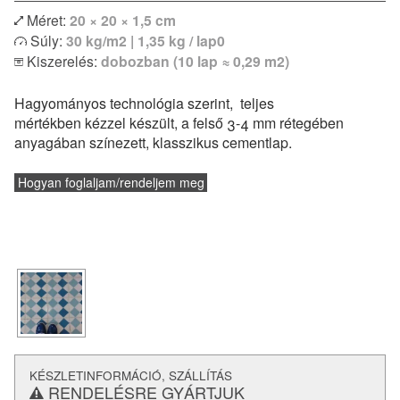
Méret:
20 × 20 × 1,5 cm
Egyszínű vagy bordűr lapokkal kombinálva izgalmas
Súly:
30 kg/m2 | 1,35 kg / lap0
egyedi kombinációk is megvalósíthatóak. Modern lakások
Kiszerelés:
dobozban (10 lap ≈ 0,29 m2)
vagy klasszikus polgári otthonok hidegburkolataként
egyaránt remekül felhasználható. Padlófűtéssel
Hagyományos technológia szerint, teljes
kombinálható, de konyhapultokhoz vagy fürdőszobák
mértékben kézzel készült, a felső 3-4 mm rétegében
falburkolatként is alkalmazható.
anyagában színezett, klasszikus cementlap.
és a
lerakásról
Vásárlás előtt feltétlenül tájékozódj a
technikai paraméterekről.
Hogyan foglaljam/rendeljem meg
KÉSZLETINFORMÁCIÓ, SZÁLLÍTÁS
RENDELÉSRE GYÁRTJUK