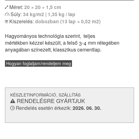
Méret:
20 × 20 × 1,5 cm
Egyszínű vagy bordűr lapokkal kombinálva izgalmas
Súly:
34 kg/m2 | 1,35 kg / lap
egyedi kombinációk is megvalósíthatóak. Modern lakások
Kiszerelés:
dobozban (13 lap ≈ 0,52 m2)
vagy klasszikus polgári otthonok hidegburkolataként
egyaránt remekül felhasználható. Padlófűtéssel
Hagyományos technológia szerint, teljes
kombinálható, de konyhapultokhoz vagy fürdőszobák
mértékben kézzel készült, a felső 3-4 mm rétegében
falburkolatként is alkalmazható.
anyagában színezett, klasszikus cementlap.
és a
lerakásról
Vásárlás előtt feltétlenül tájékozódj a
technikai paraméterekről.
Hogyan foglaljam/rendeljem meg
KÉSZLETINFORMÁCIÓ, SZÁLLÍTÁS
RENDELÉSRE GYÁRTJUK
Rendelés esetén érkezik:
2026. 06. 30.