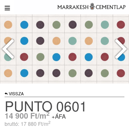
VISSZA
PUNTO 0601
2
14 900
Ft/m
+ÁFA
2
bruttó: 17 880
Ft/m