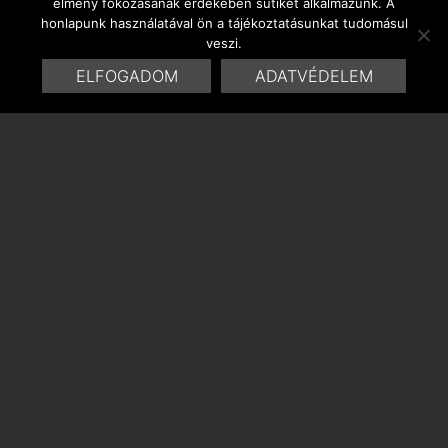
élmény fokozásának érdekében sütiket alkalmazunk. A
honlapunk használatával ön a tájékoztatásunkat tudomásul
veszi.
ELFOGADOM
ADATVÉDELEM