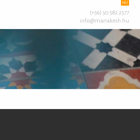
HU
(+36) 30 582 2377
info@marrakesh.hu
T