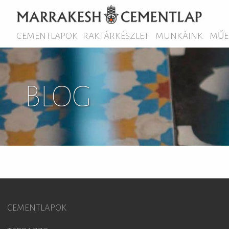
CEMENTLAPOK
RAKTÁRKÉSZLET
MUNKÁINK
MŰE
BLOG
CEMENTLAPOK