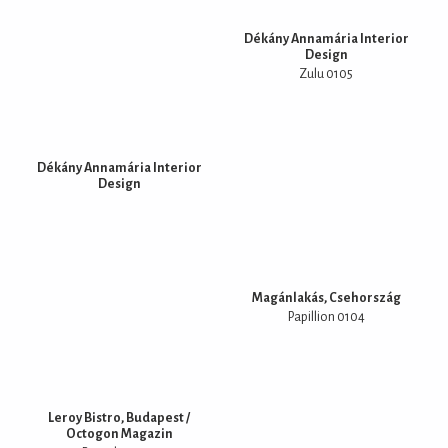
Dékány Annamária Interior
Design
Zulu 0105
Dékány Annamária Interior
Design
Magánlakás, Csehország
Papillion 0104
Leroy Bistro, Budapest /
Octogon Magazin