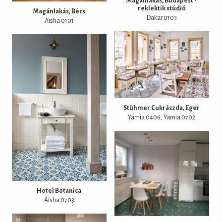
Magánlakás, Budapest -
reklektik stúdió
Magánlakás, Bécs
Dakar 0103
Aisha 0101
Stühmer Cukrászda, Eger
Yamia 0406
Yamia 0702
Hotel Botanica
Aisha 0703