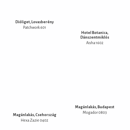
Dióliget, Lovasberény
Patchwork 601
Hotel Botanica,
Dánszentmiklós
Aisha 1602
Magánlakás, Budapest
Mogador 0803
Magánlakás, Csehország
Hexa Zazie 0402