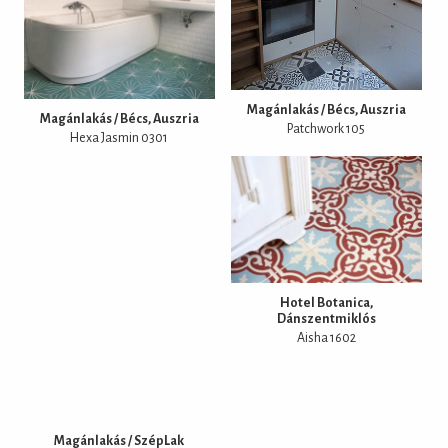
Magánlakás / Bécs, Auszria
Magánlakás / Bécs, Auszria
Patchwork 105
Hexa Jasmin 0301
Hotel Botanica,
Dánszentmiklós
Aisha 1602
Magánlakás / SzépLak