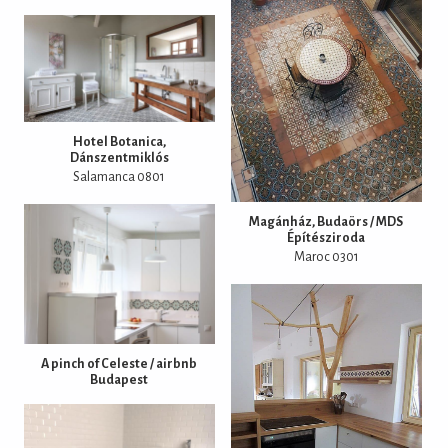
Hotel Botanica,
Dánszentmiklós
Salamanca 0801
Magánház, Budaörs / MDS
Építésziroda
Maroc 0301
A pinch of Celeste / airbnb
Budapest