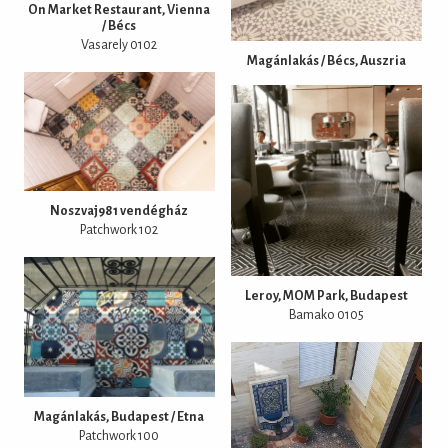
On Market Restaurant, Vienna
/ Bécs
Vasarely 0102
Magánlakás / Bécs, Auszria
Noszvaj981 vendégház
Patchwork 102
Leroy, MOM Park, Budapest
Bamako 0105
Magánlakás, Budapest / Etna
Patchwork 100