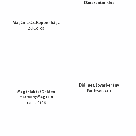
Dánszentmiklós
Magánlakás, Koppenhága
Zulu 0105
Dióliget, Lovasberény
Patchwork 601
Magánlakás / Golden
Harmony Magazin
Yamia 0106