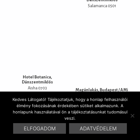
Salamanca 0501
Hotel Botanica,
Dánszentmiklós
Aisha 0703
Magánlakás, Budapest / A Mi
Otthonunk magazin /
Kedves Látogató! Tájékoztatjuk, hogy a honlap felhasználói
Vinkovics Zsuzsanna
élmény fokozásának érdekében sütiket alkalmazunk. A
honlapunk használatával ön a tájékoztatásunkat tudomásul
veszi.
ELFOGADOM
ADATVÉDELEM