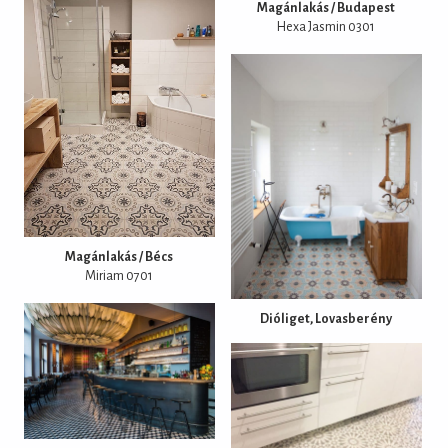
Magánlakás / Budapest
Hexa Jasmin 0301
Magánlakás / Bécs
Miriam 0701
Dióliget, Lovasberény