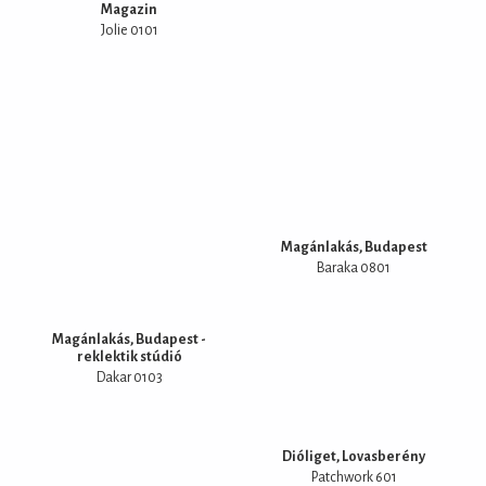
Magazin
Jolie 0101
Magánlakás, Budapest
Baraka 0801
Magánlakás, Budapest -
reklektik stúdió
Dakar 0103
Dióliget, Lovasberény
Patchwork 601