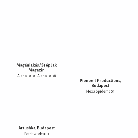
Magánlakás / SzépLak
Magazin
Aisha 0101
Aisha 0108
Pioneer! Productions,
Budapest
Hexa Spider 1701
Artushka, Budapest
Patchwork 100