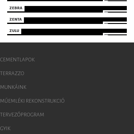
ZEBRA
ZENTA
ZULU
CEMENTLAPOK
TERRAZZO
MUNKÁINK
MŰEMLÉKI REKONSTRUKCIÓ
TERVEZŐPROGRAM
GYIK