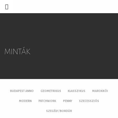
MINTÁK
BUDAPEST ANNO
GEOMETRIKUS
KLASSZIKUS
MAROKKÓI
MODERN
PATCHWORK
PENNY
SZECESSZIÓS
SZEGÉLY / BORDŰR