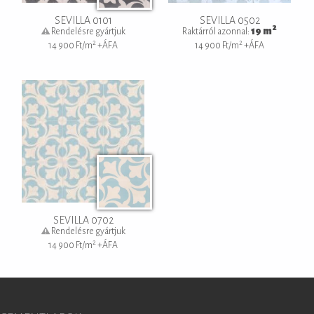
SEVILLA 0101
SEVILLA 0502
2
19
m
Rendelésre gyártjuk
Raktárról azonnal:
2
2
14 900
Ft/m
+ÁFA
14 900
Ft/m
+ÁFA
SEVILLA 0702
Rendelésre gyártjuk
2
14 900
Ft/m
+ÁFA