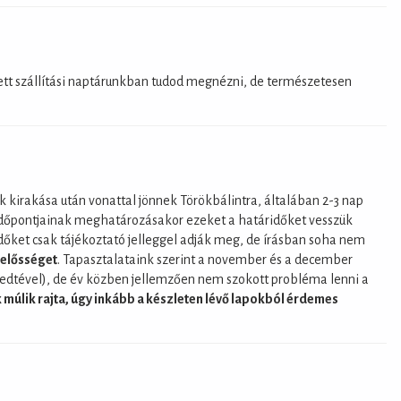
ített szállítási naptárunkban tudod megnézni, de természetesen
k kirakása után vonattal jönnek Törökbálintra, általában 2-3 nap
k időpontjainak meghatározásakor ezeket a határidőket vesszük
időket csak tájékoztató jelleggel adják meg, de írásban soha nem
lelősséget
. Tapasztalataink szerint a november és a december
ledtével), de év közben jellemzően nem szokott probléma lenni a
múlik rajta, úgy inkább a készleten lévő lapokból érdemes