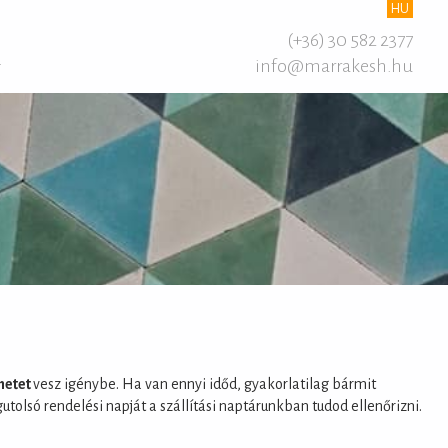
HU
(+36) 30 582 2377
info@marrakesh.hu
T
hetet
vesz igénybe. Ha van ennyi időd, gyakorlatilag bármit
tolsó rendelési napját a szállítási naptárunkban tudod ellenőrizni.