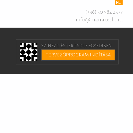
HU
(+36) 30 582 2377
info@marrakesh.hu
T
SZINEZD ÉS TERÍTSD LE EGYEDIBEN
TERVEZŐPROGRAM INDÍTÁSA