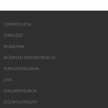
CEMENTLAPOK
TERRAZZO
MUNKÁINK
MŰEMLÉKI REKONSTRUKCIÓ
TERVEZŐPROGRAM
GYIK
DOKUMENTUMOK
JOGI NYILATKOZAT