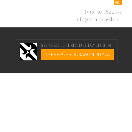
HU
(+36) 30 582 2377
info@marrakesh.hu
T
SZINEZD ÉS TERÍTSD LE EGYEDIBEN
TERVEZŐPROGRAM INDÍTÁSA