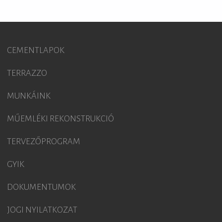
CEMENTLAPOK
TERRAZZO
MUNKÁINK
MŰEMLÉKI REKONSTRUKCIÓ
TERVEZŐPROGRAM
GYIK
DOKUMENTUMOK
JOGI NYILATKOZAT