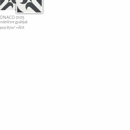
MONACO 0105
ndelésre gyártjuk
2
 900
Ft/m
+ÁFA