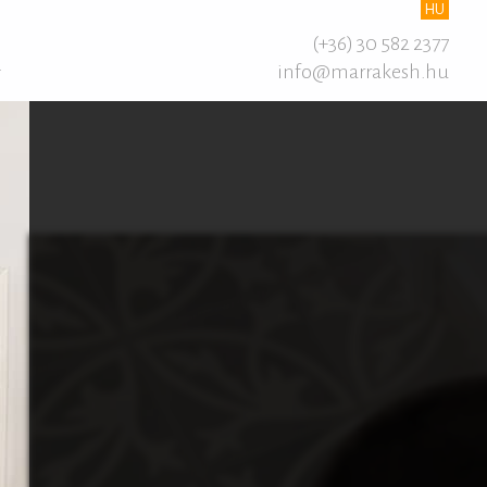
HU
(+36) 30 582 2377
info@marrakesh.hu
T