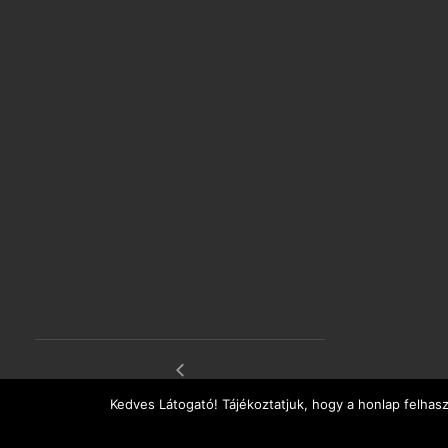
Vicky Christina tapas bár
Kedves Látogató! Tájékoztatjuk, hogy a honlap felhas
átrium eső után