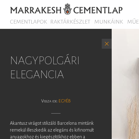
CEMENTLAPOK
RAKTÁRKÉSZLET
MUNKÁINK
MŰE
NAGYPOLGÁRI
ELEGANCIA
Vissza ide:
EGYÉB
Akantusz virágot stilizáló Barcelona mintánk
remekül illeszkedik az elegáns és kifinomult
anyagokhoz és kiegészítőkhöz ebben a