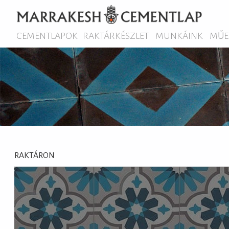
CEMENTLAPOK
RAKTÁRKÉSZLET
MUNKÁINK
MŰE
RAKTÁRON