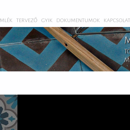
MLÉK
TERVEZŐ
GYIK
DOKUMENTUMOK
KAPCSOLA
M
T
M