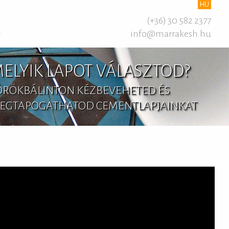
HU
(+36) 30 582 2377
info@marrakesh.hu
T
ELYIK LAPOT VÁLASZTOD?
ÖRÖKBÁLINTON KÉZBEVEHETED ÉS
EGTAPOGATHATOD CEMENTLAPJAINKAT