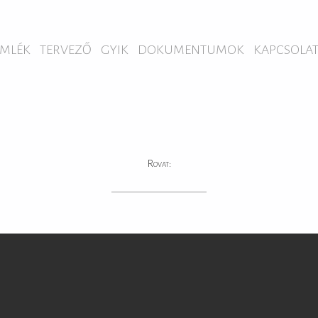
MLÉK
TERVEZŐ
GYIK
DOKUMENTUMOK
KAPCSOLA
Rovat: