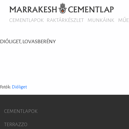
CEMENTLAPOK
RAKTÁRKÉSZLET
MUNKÁINK
MŰE
DIÓLIGET, LOVASBERÉNY
Fotók:
Dióliget
CEMENTLAPOK
TERRAZZO