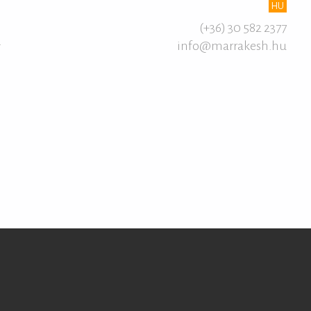
HU
(+36) 30 582 2377
info@marrakesh.hu
T